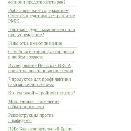
аспирин предотвратить рак?
Рыба с высоким содержанием
Омега-3 предотвращает развитие
РМЖ
Плотная грудь – комплимент или
предупреждение?
Гены отца имеют значение
Семейная история: фактор риска
в любом возрасте
Исследование Йеля: как BRCA
влияет на восстановление генов
7 продуктов для профилактики
рака молочной железы
Кто ты такой – тройной негатив?
Миллениалы - поколение
избыточного веса
Реконструкция против
лимфедемы
B2B: Благотворительный Бранч