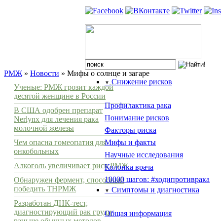
РМЖ
»
Новости
» Мифы о солнце и загаре
Снижение рисков
▼
Ученые: РМЖ грозит каждой
десятой женщине в России
Профилактика рака
В США одобрен препарат
Понимание рисков
Nerlynx для лечения рака
молочной железы
Факторы риска
Чем опасна гомеопатия для
Мифы и факты
онкобольных
Научные исследования
Алкоголь увеличивает риск РМЖ
Колонка врача
10000 шагов: #ходипротиврака
Обнаружен фермент, способный
победить ТНРМЖ
Симптомы и диагностика
▼
Разработан ДНК-тест,
диагностирующий рак груди
Общая информация
раньше обычных методов