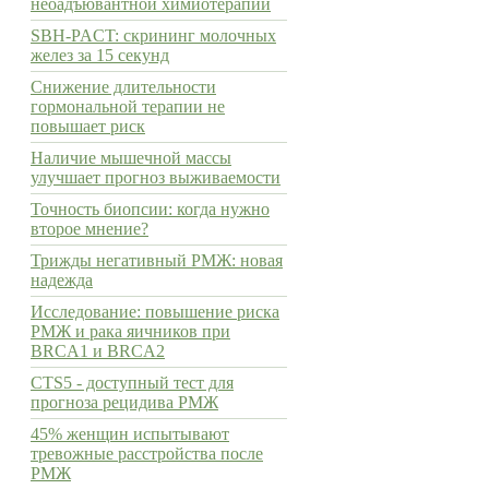
неоадъювантной химиотерапии
SBH-PACT: скрининг молочных
желез за 15 секунд
Снижение длительности
гормональной терапии не
повышает риск
Наличие мышечной массы
улучшает прогноз выживаемости
Точность биопсии: когда нужно
второе мнение?
Трижды негативный РМЖ: новая
надежда
Исследование: повышение риска
РМЖ и рака яичников при
BRCA1 и BRCA2
CTS5 - доступный тест для
прогноза рецидива РМЖ
45% женщин испытывают
тревожные расстройства после
РМЖ