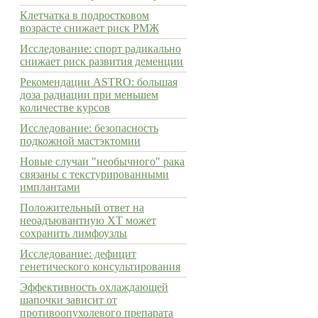
Клетчатка в подростковом
возрасте снижает риск РМЖ
Исследование: спорт радикально
снижает риск развития деменции
Рекомендации ASTRO: большая
доза радиации при меньшем
количестве курсов
Исследование: безопасность
подкожной мастэктомии
Новые случаи "необычного" рака
связаны с текстурированными
имплантами
Положительный ответ на
неоадъювантную ХТ может
сохранить лимфоузлы
Исследование: дефицит
генетического консультирования
Эффективность охлаждающей
шапочки зависит от
противоопухолевого препарата