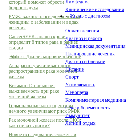
Лимфедема
который поможет обрести
бодрость духа
Клинические исследования
Жизнь с диагнозом
РМЖ: важность осведомленности
▼
женщины о заболевании и видах
лечения
Оплата лечения
CancerSEEK: анализ крови
Диагноз и работа
определит 8 типов рака в ранней
Медицинская документация
стадии
Планирование лечения
Эффект Джоли: мировое значение
Диагноз и близкие
Аспарагин увеличивает риск
Питание
распространения рака молочной
железы
Спорт
Утомляемость
Витамин D повышает
выживаемость при раке
Менопауза
молочной железы
Комплиментарная медицина
Гормональные контрацептивы
Секс и беременность
немного увеличивают риск РМЖ
Иммунитет
Рак молочной железы после ЭКО:
Летний отдых
как снизить риски?
Новое исследование: сможет ли