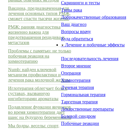
Скрининги и тесты
Вакцина, предназначенная для
Типы рака
лечения основных типов РМЖ,
Доброкачественные образования
сможет спасти тысячи жизней.
Ваш диагноз
РМЖ: ранняя диагностика
Вопросы врачу
жизненно важна для
предотвращения рецидива и
Куда обратиться
метастазов
Лечение и побочные эффекты
▼
Проблемы с памятью: не только
побочная реакция на
Последовательность лечения
химиотерапию
Второе мнение
Numb: найден ключевой
Операция
механизм профилактики и
лечения рака молочной железы
Химиотерапия
Лучевая терапия
Иглотерапия облегчает боль в
суставах, вызванную
Гормональная терапия
ингибиторами ароматазы
Таргетная терапия
Подавление функции яичников
Лекарственные препараты
во время химиотерапии дает
Болевой синдром
шанс на будущую беременность
Побочные реакции
Мы бодры, веселы: спорт,